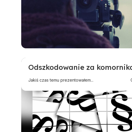
Odszkodowanie za komornik
Odszkodowanie w innej sprawie
Polecane
Pomoc dla przedsiębiorców
Jakiś czas temu prezentowałem...