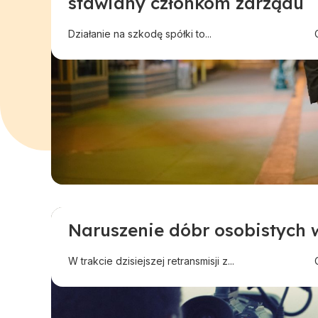
stawiany członkom zarządu
Działanie na szkodę spółki to...
Naruszenie dóbr osobistych w
Aktualności
Odszkodowanie w innej sprawie
W trakcie dzisiejszej retransmisji z...