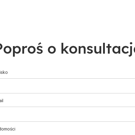
Poproś o konsultacj
isko
il
domości