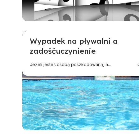
Wypadek na pływalni a
Odszkodowanie w innej sprawie
zadośćuczynienie
Pomoc przy ubezpieczeniach i wypadkach
Jeżeli jesteś osobą poszkodowaną, a...