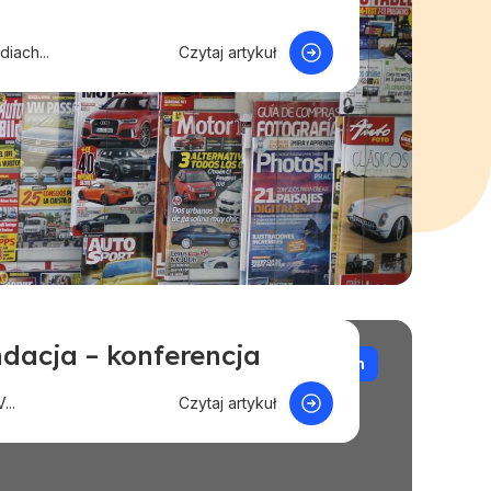
iach...
Czytaj artykuł
acja – konferencja
e
Pomoc przy ubezpieczeniach i wypadkach
...
Czytaj artykuł