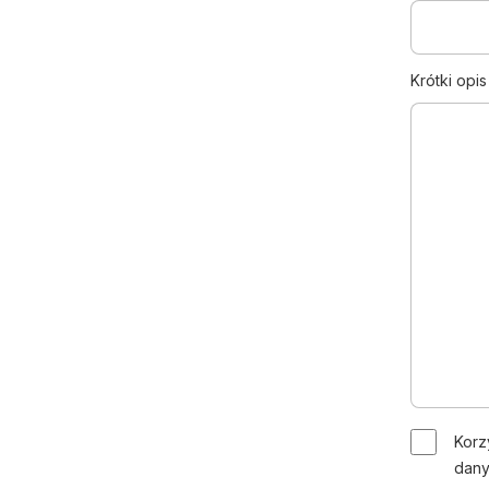
Krótki opi
Korz
dany