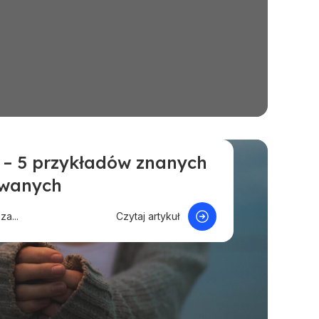
 – 5 przykładów znanych
 sprawie
Polecane
owanych
rców
Pomoc dla twórców
a...
Czytaj artykuł