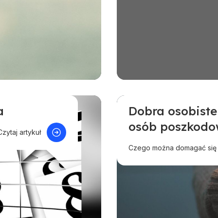
a
Dobra osobiste
Odszkodowanie w innej
osób poszkod
Pomoc dla przedsiębio
Czytaj artykuł
Czego można domagać się z