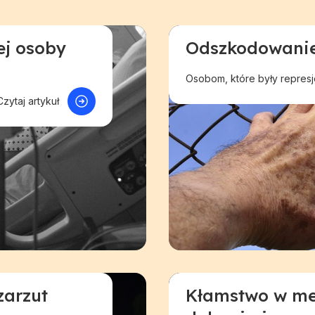
ej osoby
Odszkodowanie
Odszkodowanie w innej
Osobom, które były represj
Czytaj artykuł
zarzut
Kłamstwo w med
przedsiębiorców
Pomoc dla przedsiębio