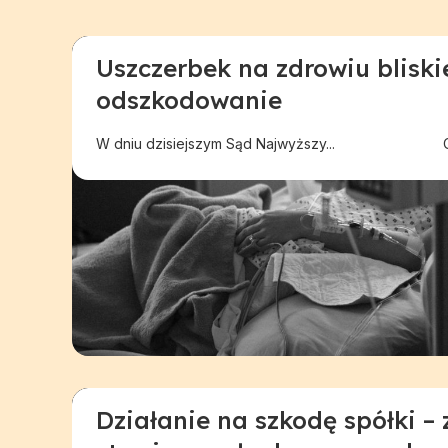
Uszczerbek na zdrowiu bliski
Pomoc przy ubezpieczeniach i wypadkach
odszkodowanie
W dniu dzisiejszym Sąd Najwyższy...
Działanie na szkodę spółki – 
Odszkodowanie w innej sprawie
Pomoc dla 