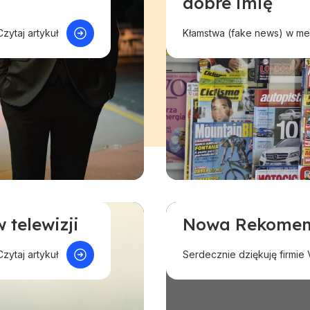
dobre imię
Czytaj artykuł
Kłamstwa (fake news) w med
 telewizji
Nowa Rekomend
Aktualności
Polecan
Czytaj artykuł
Serdecznie dziękuję firmie V