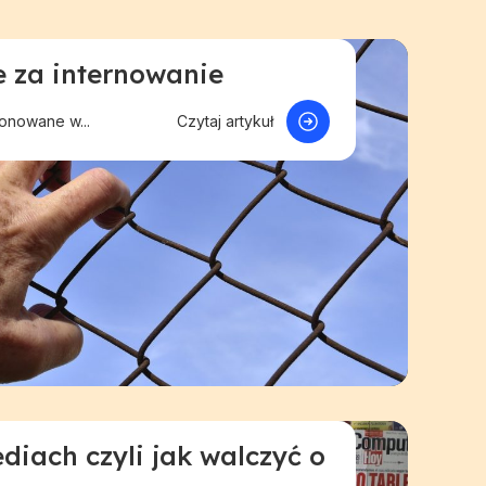
 za internowanie
 sprawie
Polecane
onowane w...
Czytaj artykuł
iach czyli jak walczyć o
rców
Pomoc dla twórców