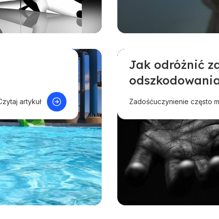
Jak odróżnić z
Odszkodowanie w innej
odszkodowani
Pomoc przy ubezpiecze
Czytaj artykuł
Zadośćuczynienie często myl