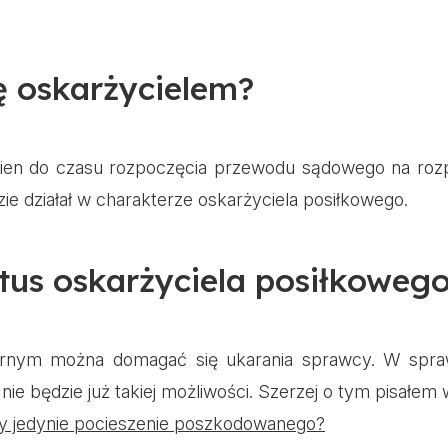
ę oskarżycielem?
en do czasu rozpoczęcia przewodu sądowego na rozp
ie działał w charakterze oskarżyciela posiłkowego.
atus oskarżyciela posiłkoweg
arnym można domagać się ukarania sprawcy. W spra
nie będzie już takiej możliwości. Szerzej o tym pisałem 
 jedynie pocieszenie poszkodowanego?