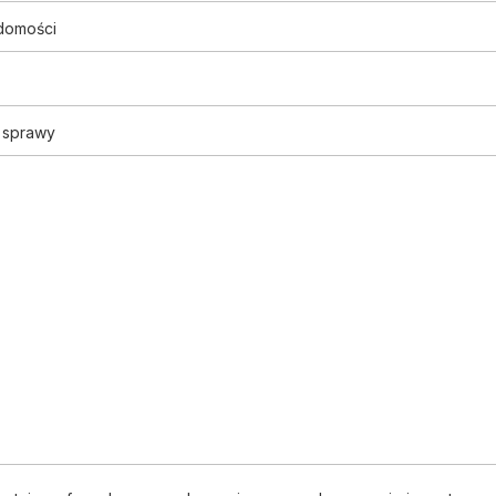
domości
s sprawy