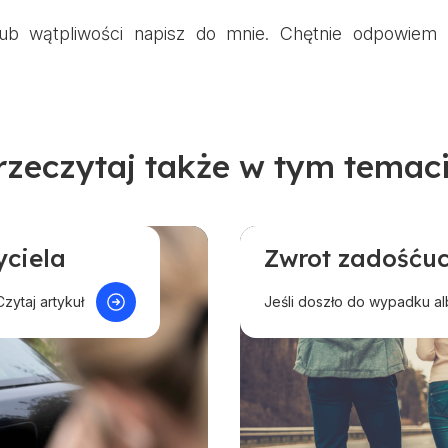
lub wątpliwości napisz do mnie. Chętnie odpowiem 
rzeczytaj także w tym temaci
yciela
Zwrot zadośćuc
Odszkodowanie w innej
roponowane
Pomoc przy ubezpiecze
Czytaj artykuł
Jeśli doszło do wypadku albo