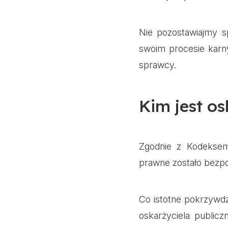
Nie pozostawiajmy s
swoim procesie karny
sprawcy.
Kim jest os
Zgodnie z Kodeksem
prawne zostało bezpo
Co istotne pokrzywdz
oskarżyciela public