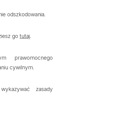
nie odszkodowania.
ziesz go
tutaj
.
nym prawomocnego
niu cywilnym.
 wykazywać zasady