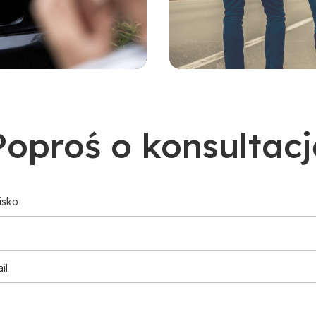
Poproś o konsultacj
isko
il