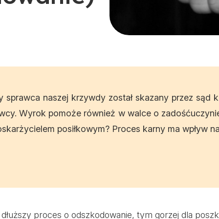
 sprawca naszej krzywdy został skazany przez sąd ka
rawcy. Wyrok pomoże również w walce o zadośćuczynien
ę oskarżycielem posiłkowym? Proces karny ma wpływ n
 dłuższy proces o odszkodowanie, tym gorzej dla pos