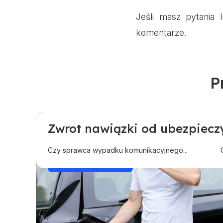
Jeśli masz pytania 
komentarze.
P
Zwrot nawiązki od ubezpiecz
Odszkodowanie w innej sprawie
Pomoc przy ubezpieczeniach i wypadkach
P
Czy sprawca wypadku komunikacyjnego...
Pytania i odpowiedzi