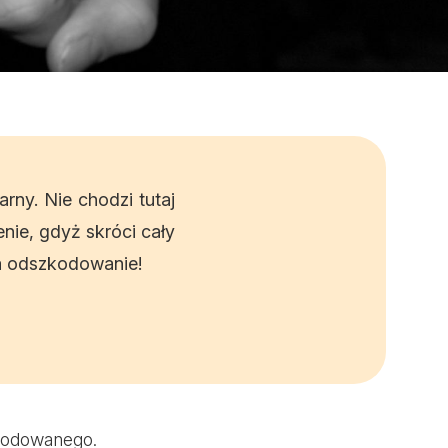
rny. Nie chodzi tutaj
ie, gdyż skróci cały
a odszkodowanie!
zkodowanego.