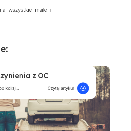
na wszystkie maile i
e:
zynienia z OC
 sprawie
niach i wypadkach
Proponowane
 kolizji...
Czytaj artykuł