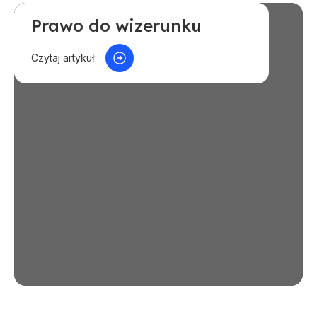
Prawo do wizerunku
Jak orzekają sądy
Czytaj artykuł