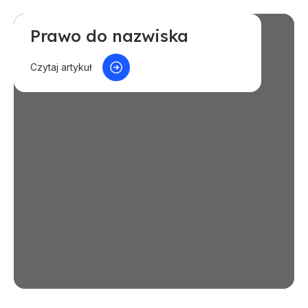
Prawo do nazwiska
Jak orzekają sądy
Czytaj artykuł