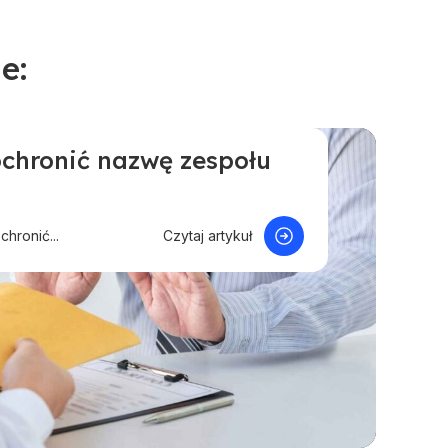
e:
 ochronić nazwę zespołu
Pytania i odpowiedzi
chronić...
Czytaj artykuł