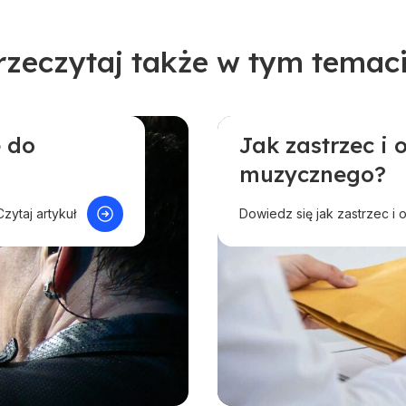
rzeczytaj także w tym temaci
 do
Jak zastrzec i
a i odpowiedzi
Pomoc dla twórców
muzycznego?
Czytaj artykuł
Dowiedz się jak zastrzec i o