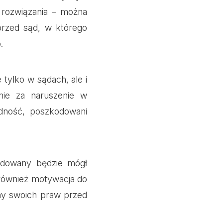
 rozwiązania – można
przed sąd, w którego
.
tylko w sądach, ale i
nie za naruszenie w
odność, poszkodowani
odowany będzie mógł
 również motywacja do
ny swoich praw przed