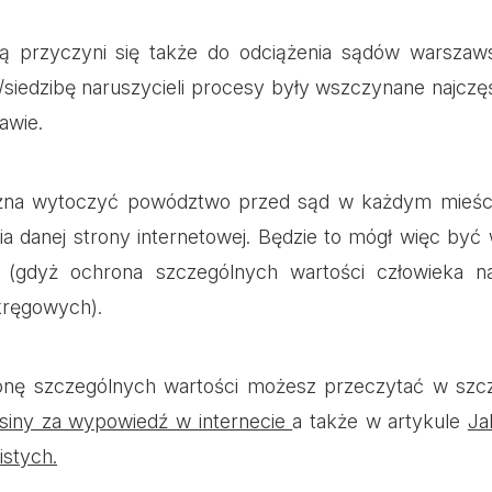
 przyczyni się także do odciążenia sądów warszaw
/siedzibę naruszycieli procesy były wszczynane najczęś
awie.
ożna wytoczyć powództwo przed sąd w każdym mieści
ia danej strony internetowej. Będzie to mógł więc być
(gdyż ochrona szczególnych wartości człowieka na
kręgowych).
nę szczególnych wartości możesz przeczytać w szcz
siny za wypowiedź w internecie
a także w artykule
Ja
istych.