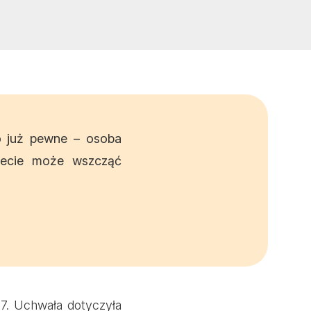
o już pewne – osoba
necie może wszcząć
17. Uchwała dotyczyła