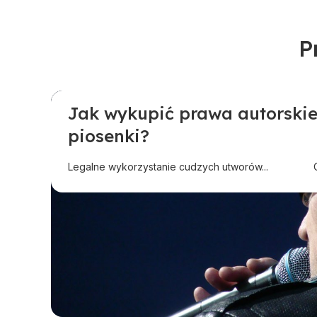
P
Jak wykupić prawa autorskie
Pomoc dla twórców
Proponowane
Pytani
piosenki?
Legalne wykorzystanie cudzych utworów...