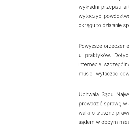
wykładni przepisu a
wytoczyć powództwo 
okręgu to działanie 
Powyższe orzeczenie 
u praktyków. Dotyc
internecie szczegól
musieli wytaczać pow
Uchwała Sądu Najwy
prowadzić sprawę w s
walki o słuszne pra
sądem w obcym mieś