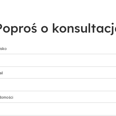
Poproś o konsultacj
isko
il
domości