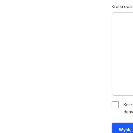
Krótki opi
Korz
dany